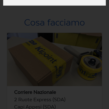
Via W.A.Mozart, 54, Aprilia LT, Italia
Cosa facciamo
Corriere Nazionale
2 Ruote Express (SDA)
Capi Appesi (SDA)