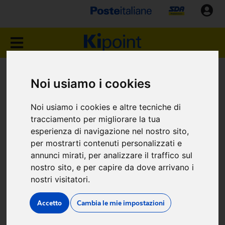
NEGOZIO KIPOINT
Noi usiamo i cookies
APRILIA (LT)
Noi usiamo i cookies e altre tecniche di
tracciamento per migliorare la tua
Via Mozart, 54
esperienza di navigazione nel nostro sito,
per mostrarti contenuti personalizzati e
annunci mirati, per analizzare il traffico sul
nostro sito, e per capire da dove arrivano i
nostri visitatori.
Dove siamo
Accetto
Cambia le mie impostazioni