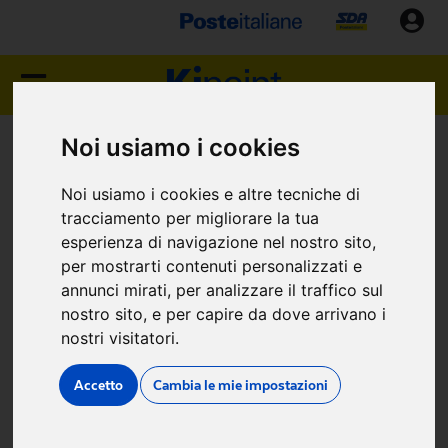
Noi usiamo i cookies
Noi usiamo i cookies e altre tecniche di
CHE COSA DIFFERENZIA KIPOINT DALLA
CONCORRENZA?
tracciamento per migliorare la tua
esperienza di navigazione nel nostro sito,
per mostrarti contenuti personalizzati e
E' NECESSARIO AVER MATURATO PRECEDENTI
annunci mirati, per analizzare il traffico sul
ESPERIENZE NEL SETTORE?
nostro sito, e per capire da dove arrivano i
nostri visitatori.
KIPOINT MI DARÀ UN'ESCLUSIVA DI ZONA CON
DIRITTO D'USO DEL MARCHIO?
Accetto
Cambia le mie impostazioni
ATTRAVERSO LA VENDITA DI QUALI SERVIZI