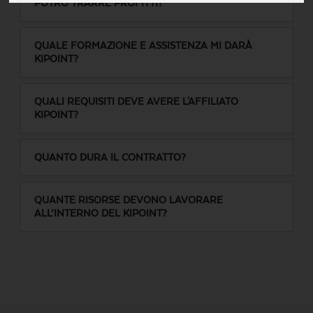
POTRÒ TRARRE PROFITTI?
QUALE FORMAZIONE E ASSISTENZA MI DARÀ
KIPOINT?
QUALI REQUISITI DEVE AVERE L'AFFILIATO
KIPOINT?
QUANTO DURA IL CONTRATTO?
QUANTE RISORSE DEVONO LAVORARE
ALL’INTERNO DEL KIPOINT?