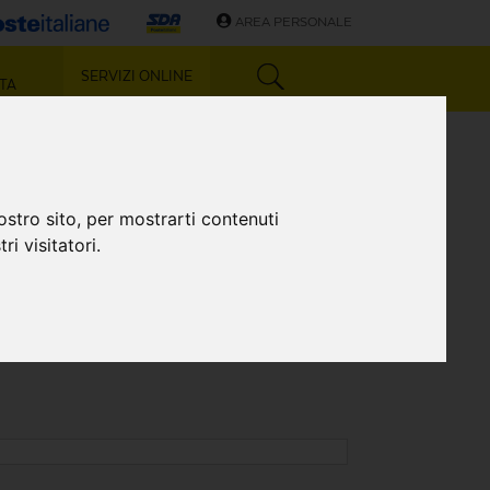
AREA PERSONALE
SERVIZI ONLINE
TA
)
ostro sito, per mostrarti contenuti
ri visitatori.