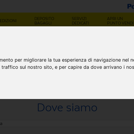
DEPOSITO
SERVIZI
APRI UN
EDIZIONI
BAGAGLI
DEDICATI
PUNTO VENDI
OINT NAPOLI (NA
mento per migliorare la tua esperienza di navigazione nel n
 traffico sul nostro sito, e per capire da dove arrivano i nost
Dove siamo
ia