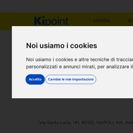
AZIENDA
SP
NEGOZIO KIP
Noi usiamo i cookies
Noi usiamo i cookies e altre tecniche di traccia
Via Santa Lucia, 141
personalizzati e annunci mirati, per analizzare il
Accetto
Cambia le mie impostazioni
Via Santa Lucia, 141, 80132, NAPOLI, NA, Ital