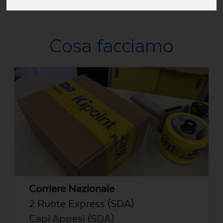
Via Certosa snc, 64015 Nereto, TE, Italia
Cosa facciamo
Corriere Nazionale
2 Ruote Express (SDA)
Capi Appesi (SDA)