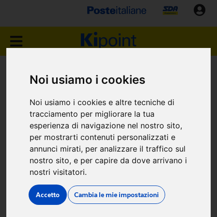
NEGOZIO KIPOINT
Noi usiamo i cookies
NERETO (TE)
Noi usiamo i cookies e altre tecniche di
tracciamento per migliorare la tua
via Certosa snc
esperienza di navigazione nel nostro sito,
per mostrarti contenuti personalizzati e
annunci mirati, per analizzare il traffico sul
nostro sito, e per capire da dove arrivano i
nostri visitatori.
Dove siamo
Accetto
Cambia le mie impostazioni