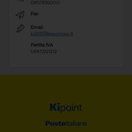
08117836000
Fax
Email
ki293@kipointspa.it
Partita IVA
08472121212