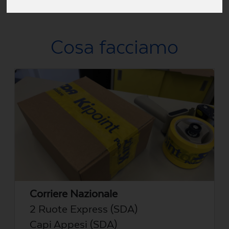
Via San Vincenzo, 41, 80136 Napoli NA, Italia
Cosa facciamo
Corriere Nazionale
2 Ruote Express (SDA)
Capi Appesi (SDA)