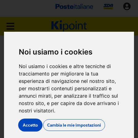
NEGOZIO KIPOINT
Noi usiamo i cookies
NAPOLI (NA)
Noi usiamo i cookies e altre tecniche di
tracciamento per migliorare la tua
Via San Vincenzo, 41
esperienza di navigazione nel nostro sito,
per mostrarti contenuti personalizzati e
annunci mirati, per analizzare il traffico sul
nostro sito, e per capire da dove arrivano i
nostri visitatori.
Dove siamo
Accetto
Cambia le mie impostazioni