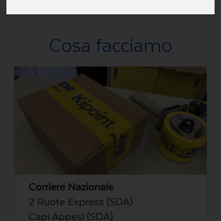
Via Giuseppe Piazzi, 32, Sondrio, Italia
Cosa facciamo
Corriere Nazionale
2 Ruote Express (SDA)
Capi Appesi (SDA)