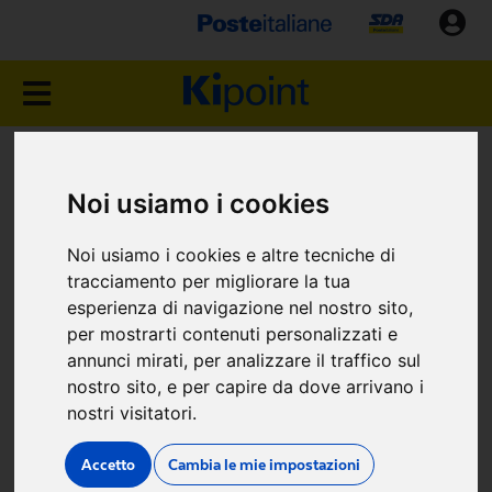
NEGOZIO KIPOINT
Noi usiamo i cookies
TRIESTE (TS)
Noi usiamo i cookies e altre tecniche di
Via Giulia, 10C
tracciamento per migliorare la tua
esperienza di navigazione nel nostro sito,
per mostrarti contenuti personalizzati e
annunci mirati, per analizzare il traffico sul
nostro sito, e per capire da dove arrivano i
nostri visitatori.
Dove siamo
Accetto
Cambia le mie impostazioni