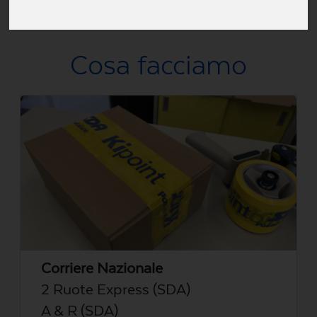
Via Giulia, 10c, Trieste, TS, Italia
Cosa facciamo
Corriere Nazionale
2 Ruote Express (SDA)
A & R (SDA)