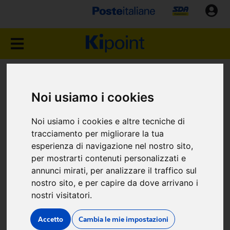
NEGOZIO KIPOINT
Noi usiamo i cookies
ROMA (RM)
Noi usiamo i cookies e altre tecniche di
Via Lorenzo il Magnifico,
tracciamento per migliorare la tua
esperienza di navigazione nel nostro sito,
142/A
per mostrarti contenuti personalizzati e
annunci mirati, per analizzare il traffico sul
nostro sito, e per capire da dove arrivano i
nostri visitatori.
Accetto
Cambia le mie impostazioni
Dove siamo