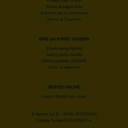
Prodotti per Ufficio
Servizi di pagamento
Soluzioni per e-commerce
Servizi di Trasporto
APRI UN
PUNTO VENDITA
Il franchising Kipoint
Gallery punti vendita
Offerta prodotti GRENKE
Form di adesione
SERVIZI ONLINE
Cerca il Kipoint più vicino
© Kipoint S.p.A. - P.IVA 11021131005
Capitale Sociale 500.000,00 i.v.