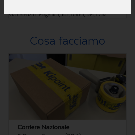
Via Lorenzo il Magnifico, 142, Roma, RM, Italia
Cosa facciamo
Corriere Nazionale