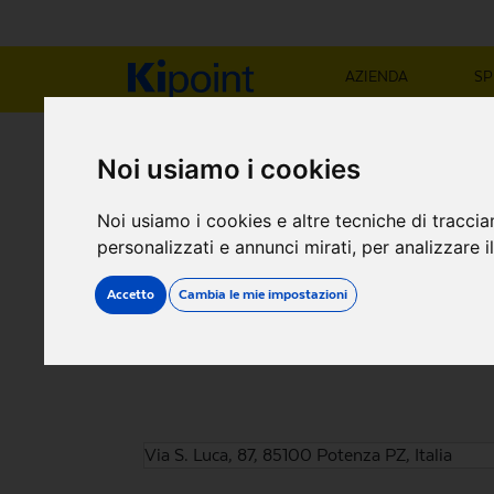
AZIENDA
SP
NEGOZIO KIP
Noi usiamo i cookies
Noi usiamo i cookies e altre tecniche di traccia
Via Macchia San Luca E
personalizzati e annunci mirati, per analizzare il
Accetto
Cambia le mie impostazioni
Via S. Luca, 87, 85100 Potenza PZ, Italia