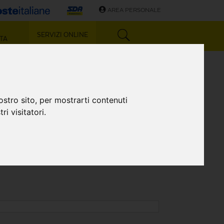
AREA PERSONALE
SERVIZI ONLINE
TA
Z)
ostro sito, per mostrarti contenuti
ri visitatori.