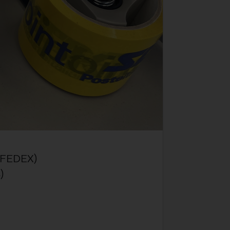
 (FEDEX)
)