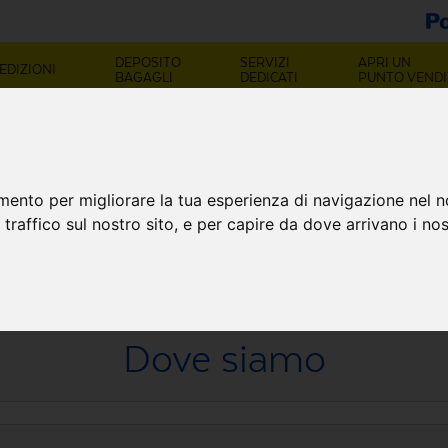
DEPOSITO
SERVIZI
APRI UN
EDIZIONI
BAGAGLI
DEDICATI
PUNTO VENDI
OINT POTENZA (P
mento per migliorare la tua esperienza di navigazione nel n
x Cda Rio Freddo, 87
 traffico sul nostro sito, e per capire da dove arrivano i nost
Dove siamo