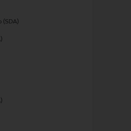
to (SDA)
)
)