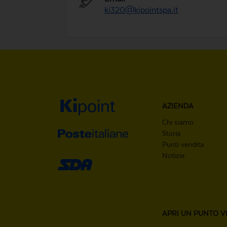
ki320@kipointspa.it
AZIENDA
Chi siamo
Storia
Punti vendita
Notizie
APRI UN
PUNTO V