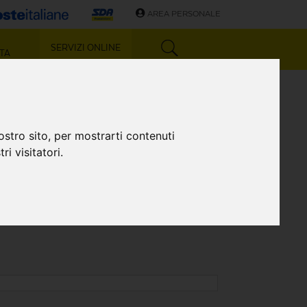
AREA PERSONALE
SERVIZI ONLINE
TA
T)
ostro sito, per mostrarti contenuti
ri visitatori.