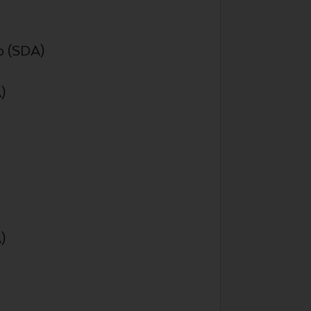
to (SDA)
)
)