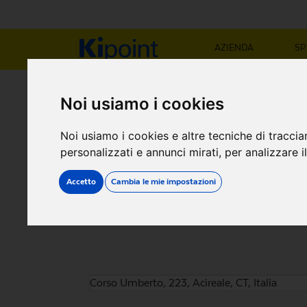
AZIENDA
SP
NEGOZIO KIP
Noi usiamo i cookies
Noi usiamo i cookies e altre tecniche di traccia
Corso Umberto, 223
personalizzati e annunci mirati, per analizzare il
Accetto
Cambia le mie impostazioni
Corso Umberto, 223, Acireale, CT, Italia