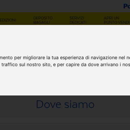
DEPOSITO
SERVIZI
APRI UN
EDIZIONI
BAGAGLI
DEDICATI
PUNTO VENDI
OINT ACIREALE (C
mento per migliorare la tua esperienza di navigazione nel n
 traffico sul nostro sito, e per capire da dove arrivano i nost
Dove siamo