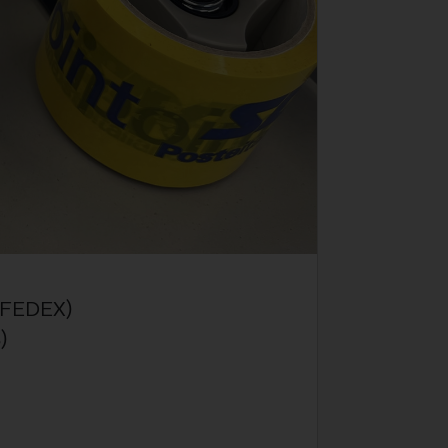
 (FEDEX)
)