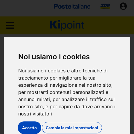
NEGOZIO KIPOINT
Noi usiamo i cookies
REGGIO CALABRIA
Noi usiamo i cookies e altre tecniche di
(RC)
tracciamento per migliorare la tua
esperienza di navigazione nel nostro sito,
Viale Quarnaro Prima
per mostrarti contenuti personalizzati e
annunci mirati, per analizzare il traffico sul
Traversa n.6
nostro sito, e per capire da dove arrivano i
nostri visitatori.
Accetto
Cambia le mie impostazioni