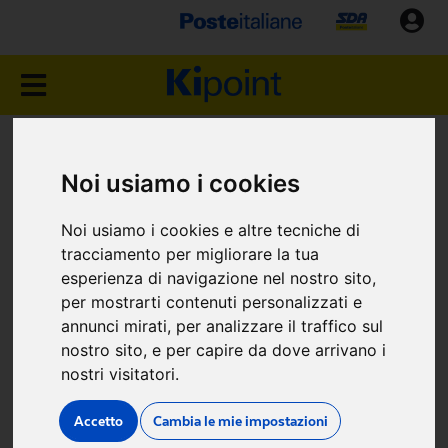
NEGOZIO KIPOINT
Noi usiamo i cookies
ROMA (RM)
Noi usiamo i cookies e altre tecniche di
Via Aurelia, 369
tracciamento per migliorare la tua
esperienza di navigazione nel nostro sito,
per mostrarti contenuti personalizzati e
annunci mirati, per analizzare il traffico sul
nostro sito, e per capire da dove arrivano i
nostri visitatori.
Dove siamo
Accetto
Cambia le mie impostazioni