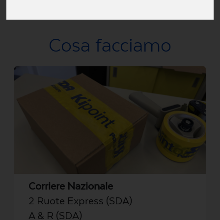
Via Aurelia, 369, Roma, RM, Italia
Cosa facciamo
Corriere Nazionale
2 Ruote Express (SDA)
A & R (SDA)